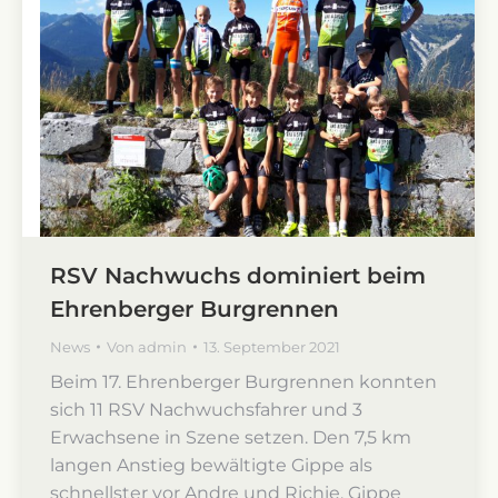
RSV Nachwuchs dominiert beim
Ehrenberger Burgrennen
News
Von
admin
13. September 2021
Beim 17. Ehrenberger Burgrennen konnten
sich 11 RSV Nachwuchsfahrer und 3
Erwachsene in Szene setzen. Den 7,5 km
langen Anstieg bewältigte Gippe als
schnellster vor Andre und Richie. Gippe