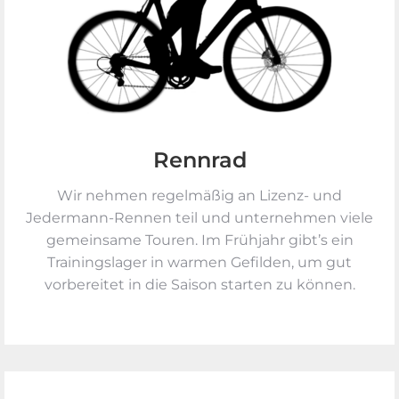
Rennrad
Wir nehmen regelmäßig an Lizenz- und
Jedermann-Rennen teil und unternehmen viele
gemeinsame Touren. Im Frühjahr gibt’s ein
Trainings­lager in warmen Gefilden, um gut
vorbereitet in die Saison starten zu können.