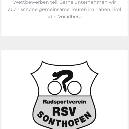
Wettbewerben teil. Gerne unternehmen wir
auch schöne gemeinsame Touren im nahen Tirol
oder Vorarlberg.