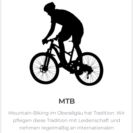
MTB
Mountain-Biking im Oberallgäu hat Tradition. Wir
pflegen diese Tradition mit Leidenschaft und
nehmen regelmäßig an inter­nationalen