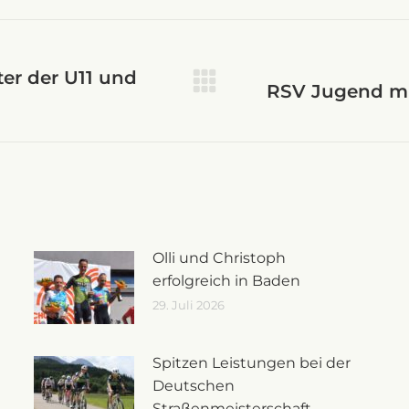
on
ter der U11 und
RSV Jugend mi
Nächster
Beitrag:
Olli und Christoph
erfolgreich in Baden
29. Juli 2026
Spitzen Leistungen bei der
Deutschen
Straßenmeisterschaft