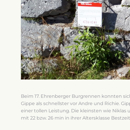
Beim 17. Ehrenberger Burgrennen konnten sich
Gippe als schnellster vor Andre und Richie. Gi
einer tollen Leistung. Die kleinsten wie Nikla
mit 22 bzw. 26 min in ihrer Altersklasse Bestzeit