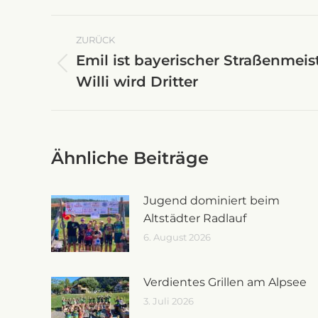
Kommentarnavigati
ZURÜCK
Emil ist bayerischer Straßenmeis
Vorheriger
Willi wird Dritter
Beitrag:
Ähnliche Beiträge
Jugend dominiert beim
Altstädter Radlauf
6. August 2026
Verdientes Grillen am Alpsee
3. Juli 2026