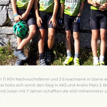
 11 RSV Nachwuchsfahrer und 3 Erwachsene in Szene se
ppe holte sich somit den Sieg in AK3 und Andre Platz 3. 
s und Julian mit 7 Jahren schafften die 400 Höhenmeter 
.