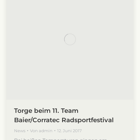
Torge beim 11. Team
Baier/Corratec Radsportfestival
News
Von
admin
12. Juni 2017