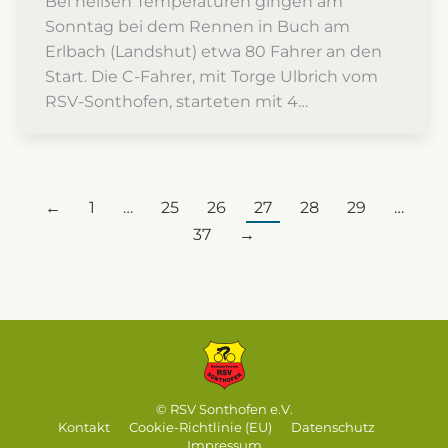
Bei heißen Temperaturen gingen am
Sonntag bei dem Rennen in Buch am
Erlbach (Landshut) etwa 80 Fahrer an den
Start. Die C-Fahrer, mit Torge Ulbrich vom
RSV-Sonthofen, starteten mit 4…
←
1
…
25
26
27
28
29
…
37
→
© RSV Sonthofen e.V.
Kontakt
Cookie-Richtlinie (EU)
Datenschutz
Impressum