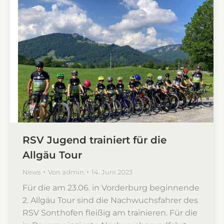
RSV Jugend trainiert für die
Allgäu Tour
News
Von
admin
14. Juni 2023
Für die am 23.06. in Vorderburg beginnende
2. Allgäu Tour sind die Nachwuchsfahrer des
RSV Sonthofen fleißig am trainieren. Für die