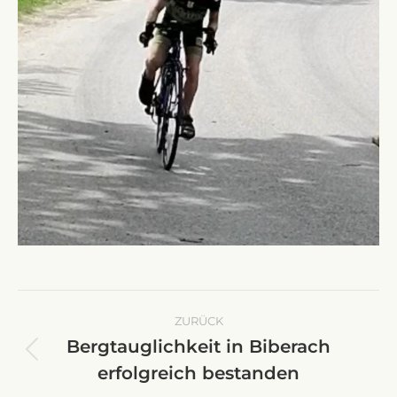
Kommentarnavigation
ZURÜCK
Bergtauglichkeit in Biberach
Vorheriger
erfolgreich bestanden
Beitrag: