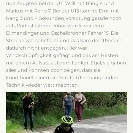
überzeugten bei der U11 Willi mit Rang 4 und
Markus mit Rang 7. Bei der U13 konnte Emil mit
Rang 3 und 4 Sekunden Vorsprung gerade noch
aufs Podest fahren. Jonas wurde vor dem
Ellmendinger und Öschelbronner Fahrer 15. Die
Strecke war sehr flach und das kam den RSVlern
dadurch nicht entgegen. Hier war
Windschlüpfrigkeit gefragt und das am Besten
mit einem Aufsatz auf dem Lenker. Egal, sie gaben
alles und konnten doch zeigen, dass sie
konditionell einen großen Teil der mangelnden
Technik wieder wett machten.