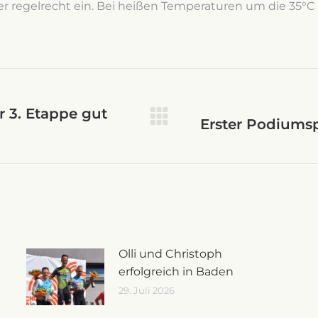
er regelrecht ein. Bei heißen Temperaturen um die 35°C
on
r 3. Etappe gut
Erster Podiumsp
Nächster
Beitrag:
Olli und Christoph
erfolgreich in Baden
29. Juli 2026