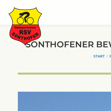
SONTHOFENER BEW
Sie befind
START