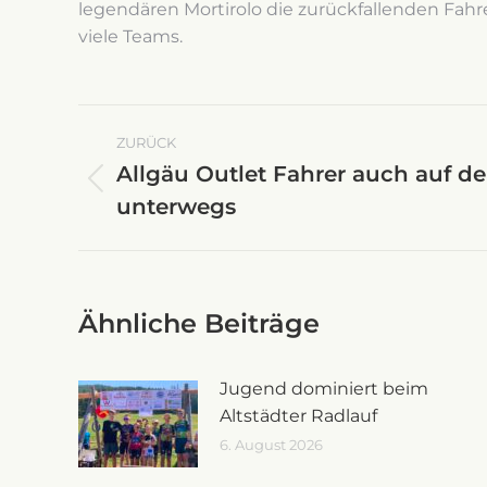
legendären Mortirolo die zurückfallenden Fahr
viele Teams.
Kommentarnavigati
ZURÜCK
Allgäu Outlet Fahrer auch auf de
Vorheriger
unterwegs
Beitrag:
Ähnliche Beiträge
Jugend dominiert beim
Altstädter Radlauf
6. August 2026