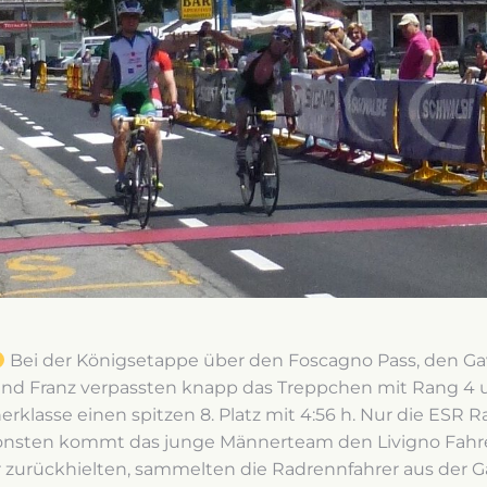
Bei der Königsetappe über den Foscagno Pass, den Ga
und Franz verpassten knapp das Treppchen mit Rang 4 un
klasse einen spitzen 8. Platz mit 4:56 h. Nur die ESR R
nsonsten kommt das junge Männerteam den Livigno Fahr
r zurückhielten, sammelten die Radrennfahrer aus der 