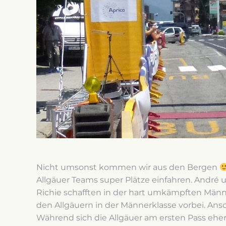
Nicht umsonst kommen wir aus den Bergen
Allgäuer Teams super Plätze einfahren. André 
Richie schafften in der hart umkämpften Männer
den Allgäuern in der Männerklasse vorbei. A
Während sich die Allgäuer am ersten Pass ehe