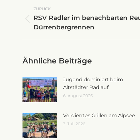
Kommentarnavigati
ZURÜCK
RSV Radler im benachbarten Re
Vorheriger
Dürrenbergrennen
Beitrag:
Ähnliche Beiträge
Jugend dominiert beim
Altstädter Radlauf
6. August 2026
Verdientes Grillen am Alpsee
3. Juli 2026