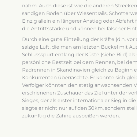
nahm. Auch diese ist wie die anderen Strecken
sandigen Böden über Wiesentrails, Schotterw
Einzig allein ein längerer Anstieg oder Abfahr
die Antrittsstärke und können bei falscher Ei
Durch eine gute Einteilung der Kräfte (d.h. vo
salzige Luft, die man am letzten Buckel mit A
Schlussspurt entlang der Küste (siehe Bild) als
persönliche Bestzeit bei dem Rennen, bei dem 
Radrennen in Skandinavien gleich zu Beginn ei
Konkurrenten überraschte. Er konnte sich gle
Verfolger könnten den stetig anwachsenden Vor
erschienenen Zuschauer das Ziel unter der vor
Sieges, der als erster internationaler Sieg in 
siegte er nicht nur auf den 30km, sondern stel
zukünftig die Zähne ausbeißen werden.