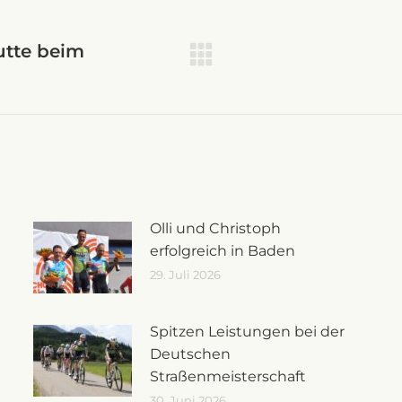
on
utte beim
Nächster
Beitrag:
Olli und Christoph
erfolgreich in Baden
29. Juli 2026
Spitzen Leistungen bei der
Deutschen
Straßenmeisterschaft
30. Juni 2026