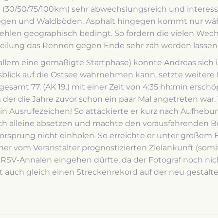
 (30/50/75/100km) sehr abwechslungsreich und interessa
egen und Waldböden. Asphalt hingegen kommt nur währe
t fehlen geographisch bedingt. So fordern die vielen We
nteilung das Rennen gegen Ende sehr zäh werden lassen
r allem eine gemäßigte Startphase) konnte Andreas sich
usblick auf die Ostsee wahrnehmen kann, setzte weitere 
 gesamt 77. (AK 19.) mit einer Zeit von 4:35 hh:min ersch
der die Jahre zuvor schon ein paar Mal angetreten war. 
n Ausrufezeichen! So attackierte er kurz nach Aufhebun
ich alleine absetzen und machte den vorausfahrenden B
sprung nicht einholen. So erreichte er unter großem Bei
her vom Veranstalter prognostizierten Zielankunft (somi
die RSV-Annalen eingehen dürfte, da der Fotograf noch nic
lt auch gleich einen Streckenrekord auf der neu gestalt