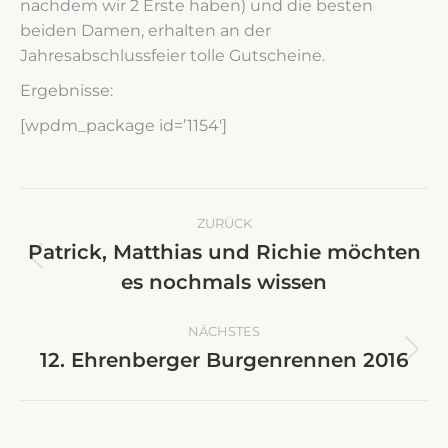
nachdem wir 2 Erste haben) und die besten
beiden Damen, erhalten an der
Jahresabschlussfeier tolle Gutscheine.
Ergebnisse:
[wpdm_package id=’1154′]
Kommentarnavigation
ZURÜCK
Patrick, Matthias und Richie möchten
Vorheriger
es nochmals wissen
Beitrag:
NÄCHSTES
12. Ehrenberger Burgenrennen 2016
Nächster
Beitrag: