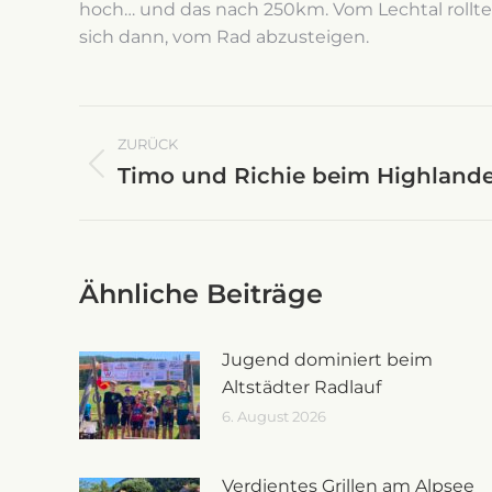
hoch… und das nach 250km. Vom Lechtal rollte
sich dann, vom Rad abzusteigen.
Kommentarnavigati
ZURÜCK
Timo und Richie beim Highlande
Vorheriger
Beitrag:
Ähnliche Beiträge
Jugend dominiert beim
Altstädter Radlauf
6. August 2026
Verdientes Grillen am Alpsee