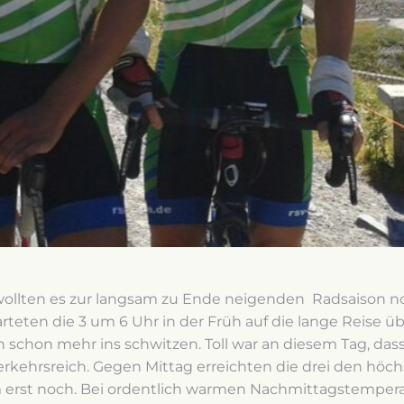
ollten es zur langsam zu Ende neigenden Radsaison noc
arteten die 3 um 6 Uhr in der Früh auf die lange Reis
 schon mehr ins schwitzen. Toll war an diesem Tag, d
rkehrsreich. Gegen Mittag erreichten die drei den höch
am erst noch. Bei ordentlich warmen Nachmittagstemper