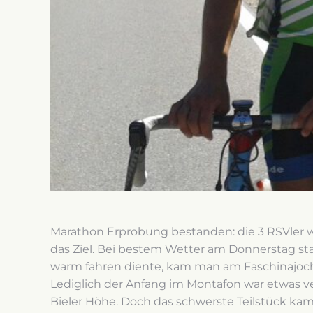
Marathon Erprobung bestanden: die 3 RSVler w
das Ziel. Bei bestem Wetter am Donnerstag st
warm fahren diente, kam man am Faschinajoch
Lediglich der Anfang im Montafon war etwas ve
Bieler Höhe. Doch das schwerste Teilstück k