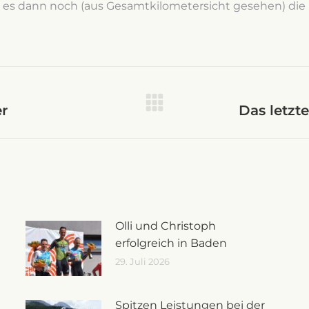
 es dann noch (aus Gesamtkilometersicht gesehen) die l
on
r
Das letzt
Nächster
Beitrag:
Olli und Christoph
erfolgreich in Baden
29. Juli 2026
Spitzen Leistungen bei der