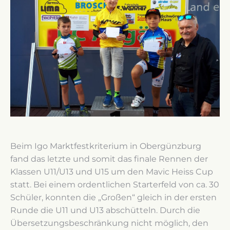
Beim Igo Marktfestkriterium in Obergünzburg
fand das letzte und somit das finale Rennen der
Klassen U11/U13 und U15 um den Mavic Heiss Cup
statt. Bei einem ordentlichen Starterfeld von ca. 30
Schüler, konnten die „Großen“ gleich in der ersten
Runde die U11 und U13 abschütteln. Durch die
Übersetzungsbeschränkung nicht möglich, den