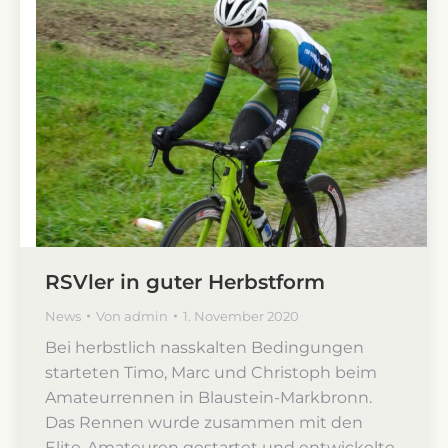
RSVler in guter Herbstform
News
Von
admin
1. November 2020
Bei herbstlich nasskalten Bedingungen
starteten Timo, Marc und Christoph beim
Amateurrennen in Blaustein-Markbronn.
Das Rennen wurde zusammen mit den
Elite-Amateuren gestartet und entwickelte