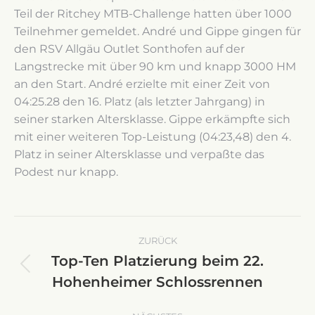
Teil der Ritchey MTB-Challenge hatten über 1000
Teilnehmer gemeldet. André und Gippe gingen für
den RSV Allgäu Outlet Sonthofen auf der
Langstrecke mit über 90 km und knapp 3000 HM
an den Start. André erzielte mit einer Zeit von
04:25.28 den 16. Platz (als letzter Jahrgang) in
seiner starken Altersklasse. Gippe erkämpfte sich
mit einer weiteren Top-Leistung (04:23,48) den 4.
Platz in seiner Altersklasse und verpaßte das
Podest nur knapp.
Kommentarnavigation
ZURÜCK
Top-Ten Platzierung beim 22.
Vorheriger
Hohenheimer Schlossrennen
Beitrag: