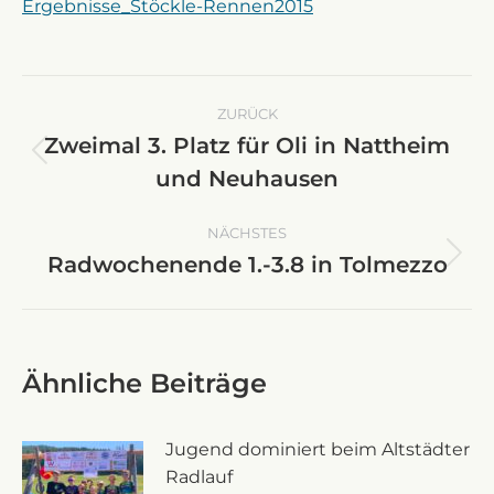
Ergebnisse_Stöckle-Rennen2015
Kommentarnavigation
ZURÜCK
Zweimal 3. Platz für Oli in Nattheim
Vorheriger
und Neuhausen
Beitrag:
NÄCHSTES
Radwochenende 1.-3.8 in Tolmezzo
Nächster
Beitrag:
Ähnliche Beiträge
Jugend dominiert beim Altstädter
Radlauf