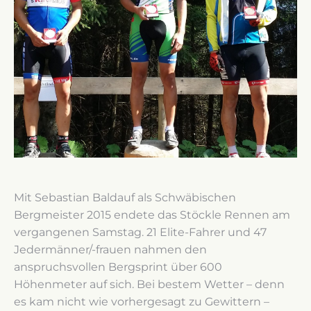
Mit Sebastian Baldauf als Schwäbischen
Bergmeister 2015 endete das Stöckle Rennen am
vergangenen Samstag. 21 Elite-Fahrer und 47
Jedermänner/-frauen nahmen den
anspruchsvollen Bergsprint über 600
Höhenmeter auf sich. Bei bestem Wetter – denn
es kam nicht wie vorhergesagt zu Gewittern –