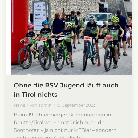
Ohne die RSV Jugend läuft auch
in Tirol nichts
News
Von
admin
19. September 2023
Beim 19. Ehrenberger Burgenrennen in
Reutte/Tirol waren natürlich auch die
Sonthofer – ja nicht nur MTBler – sondern
auch Läufer am Start. Beste