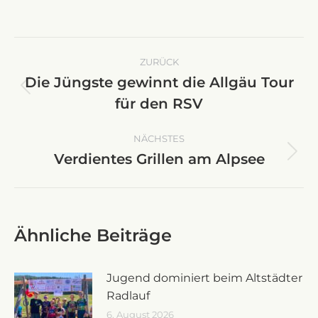
Kommentarnavigation
ZURÜCK
Die Jüngste gewinnt die Allgäu Tour
Vorheriger
für den RSV
Beitrag:
NÄCHSTES
Verdientes Grillen am Alpsee
Nächster
Beitrag:
Ähnliche Beiträge
Jugend dominiert beim Altstädter
Radlauf
6. August 2026