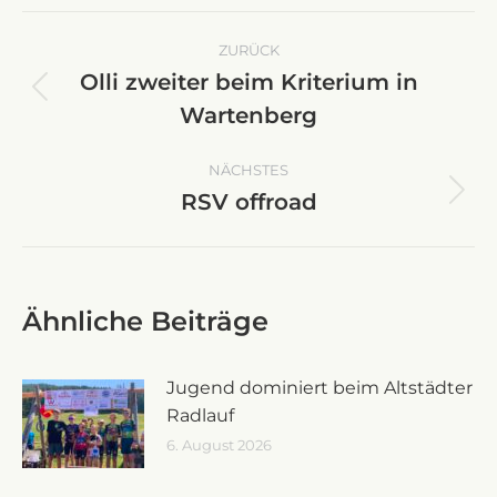
Kommentarnavigation
ZURÜCK
Olli zweiter beim Kriterium in
Vorheriger
Wartenberg
Beitrag:
NÄCHSTES
RSV offroad
Nächster
Beitrag:
Ähnliche Beiträge
Jugend dominiert beim Altstädter
Radlauf
6. August 2026