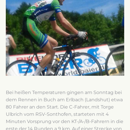
Bei heißen Temperaturen gingen am Sonntag bei
dem Rennen in Buch am Erlbach (Landshut) etwa
80 Fahrer an den Start. Die C-Fahrer, mit Torge
Ulbrich vom RSV-Sonthofen, starteten mit 4
Minuten Vorsprung vor den KT-/A-/B-Fahrern in die
erste der 14 Runden a 9 km. Auf einer Strecke von