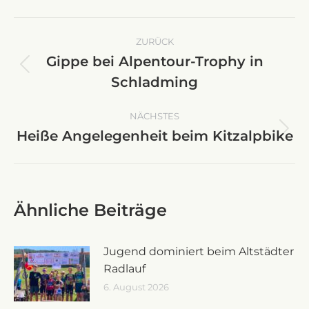
Kommentarnavigation
ZURÜCK
Gippe bei Alpentour-Trophy in
Vorheriger
Schladming
Beitrag:
NÄCHSTES
Heiße Angelegenheit beim Kitzalpbike
Nächster
Beitrag:
Ähnliche Beiträge
Jugend dominiert beim Altstädter
Radlauf
6. August 2026