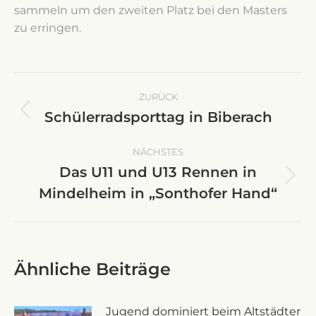
sammeln um den zweiten Platz bei den Masters
zu erringen.
Kommentarnavigation
ZURÜCK
Schülerradsporttag in Biberach
Vorheriger
Beitrag:
NÄCHSTES
Das U11 und U13 Rennen in
Nächster
Mindelheim in „Sonthofer Hand“
Beitrag:
Ähnliche Beiträge
Jugend dominiert beim Altstädter