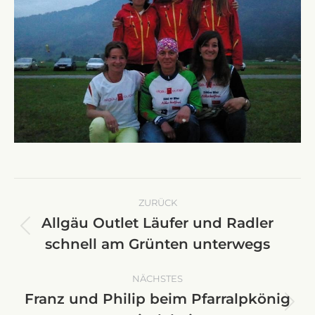
Kommentarnavigation
ZURÜCK
Allgäu Outlet Läufer und Radler
Vorheriger
schnell am Grünten unterwegs
Beitrag:
NÄCHSTES
Franz und Philip beim Pfarralpkönig
Nächster